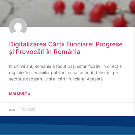
Digitalizarea Cărții Funciare: Progrese
și Provocări în România
În ultimii ani, România a făcut pași semnificativi în direcția
digitalizării serviciilor publice, cu un accent deosebit pe
sectorul cadastrului și al cărții funciare. Această
MAI MULT »
martie 25, 2024