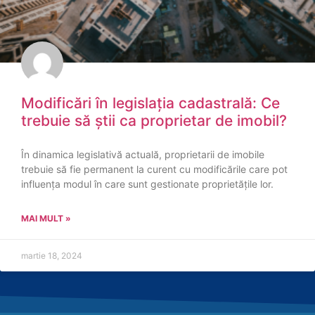
Modificări în legislația cadastrală: Ce
trebuie să știi ca proprietar de imobil?
În dinamica legislativă actuală, proprietarii de imobile
trebuie să fie permanent la curent cu modificările care pot
influența modul în care sunt gestionate proprietățile lor.
MAI MULT »
martie 18, 2024