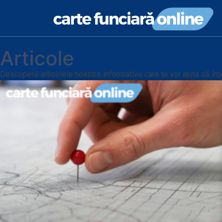
Articole
Descoperă articolele noastre informative care te vor ajuta să înț