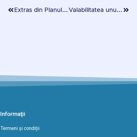
Extras din Planul Cadastral, pe Ortofotoplan: Ghidul complet pentru înțelegerea acestuia
Valabilitatea unui Extras de Carte Funciară
Informaţii
Termeni și condiții