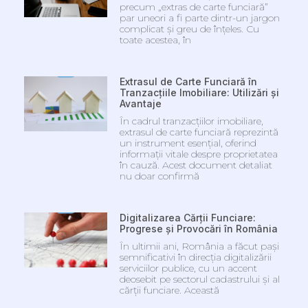
precum „extras de carte funciară”
par uneori a fi parte dintr-un jargon
complicat și greu de înțeles. Cu
toate acestea, în
Extrasul de Carte Funciară în
Tranzacțiile Imobiliare: Utilizări și
Avantaje
În cadrul tranzacțiilor imobiliare,
extrasul de carte funciară reprezintă
un instrument esențial, oferind
informații vitale despre proprietatea
în cauză. Acest document detaliat
nu doar confirmă
Digitalizarea Cărții Funciare:
Progrese și Provocări în România
În ultimii ani, România a făcut pași
semnificativi în direcția digitalizării
serviciilor publice, cu un accent
deosebit pe sectorul cadastrului și al
cărții funciare. Această